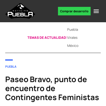
Skip
to
Me
Comprar desarrollo
Portal
content
de
noticias
Puebla
TEMAS DE ACTUALIDAD:
Virales
México
POSTED
PUEBLA
IN
Paseo Bravo, punto de
encuentro de
Contingentes Feministas