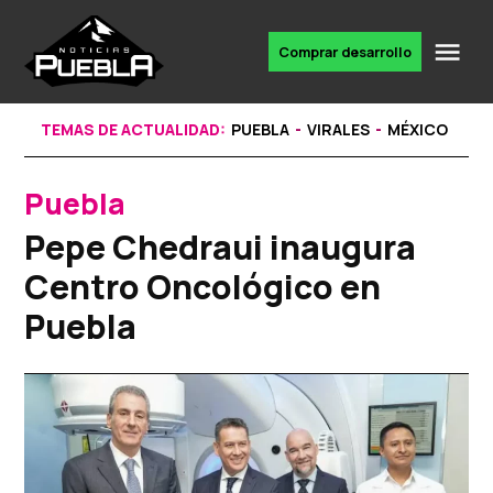
Skip
to
Me
Comprar desarrollo
Portal
content
de
noticias
TEMAS DE ACTUALIDAD:
PUEBLA
VIRALES
MÉXICO
Puebla
POSTED
IN
Pepe Chedraui inaugura
Centro Oncológico en
Puebla