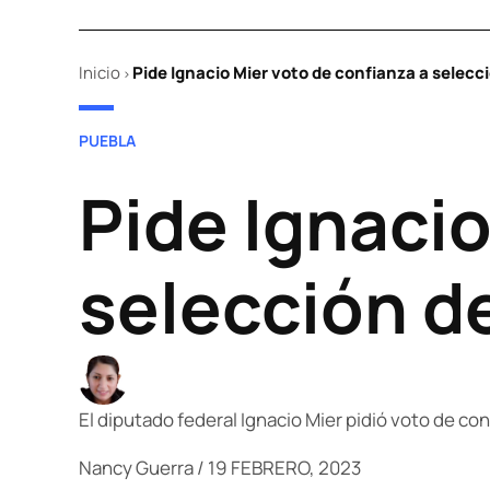
Inicio
Pide Ignacio Mier voto de confianza a selecc
>
POSTED
PUEBLA
IN
Pide Ignacio
selección d
El diputado federal Ignacio Mier pidió voto de co
Nancy Guerra
/
19 FEBRERO, 2023