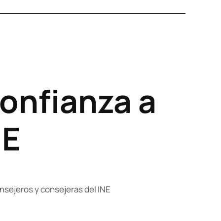
confianza a
NE
onsejeros y consejeras del INE