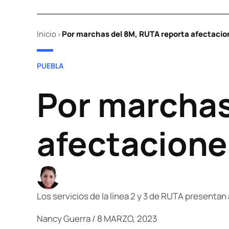
Inicio
Por marchas del 8M, RUTA reporta afectacion
>
POSTED
PUEBLA
IN
Por marchas
afectaciones
Los servicios de la línea 2 y 3 de RUTA presenta
Nancy Guerra
/
8 MARZO, 2023