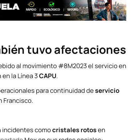
bién tuvo afectaciones
ebido al movimiento #8M2023 el servicio en
 en la Línea 3
CAPU
.
peracionales para continuidad de
servicio
n Francisco.
on incidentes como
cristales rotos
en
partado
Mex en sus redes sociales: