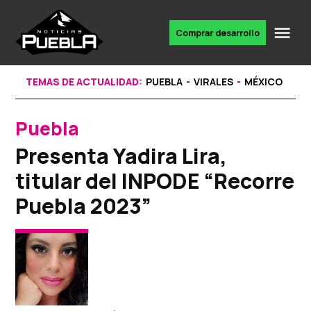
Skip
to
Me
Comprar desarrollo
Portal
content
de
noticias
TEMAS DE ACTUALIDAD:
PUEBLA
VIRALES
MÉXICO
Puebla
POSTED
IN
Presenta Yadira Lira,
titular del INPODE “Recorre
Puebla 2023”