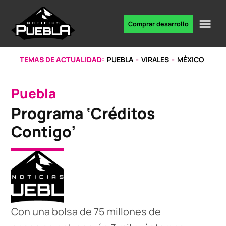
Skip
to
Me
Comprar desarrollo
Portal
content
de
noticias
TEMAS DE ACTUALIDAD:
PUEBLA
VIRALES
MÉXICO
Puebla
POSTED
IN
Programa ‘Créditos
Contigo’
Con una bolsa de 75 millones de