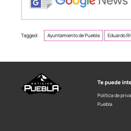
Tagged:
Ayuntamiento de Puebla
Eduardo Ri
Te puede int
Política de priv
Puebla