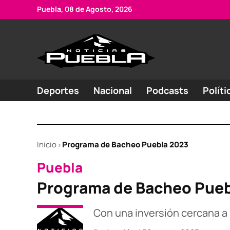
Skip
Puebla, 08 de Agosto, 2026
to
content
Portal
Noticias
de
de
Puebla
noticias
Deportes
Nacional
Podcasts
Políti
Inicio
Programa de Bacheo Puebla 2023
>
POSTED
Puebla
IN
Programa de Bacheo Pueb
Con una inversión cercana a 