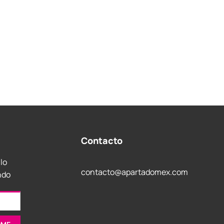
Contacto
 lo
contacto@apartadomex.com
ndo