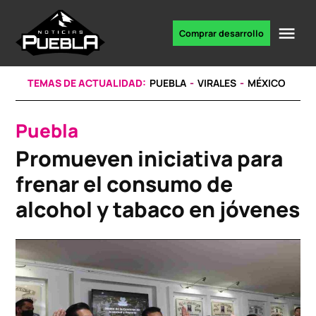
Skip
to
Me
Comprar desarrollo
Portal
content
de
noticias
TEMAS DE ACTUALIDAD:
PUEBLA
VIRALES
MÉXICO
Puebla
POSTED
IN
Promueven iniciativa para
frenar el consumo de
alcohol y tabaco en jóvenes