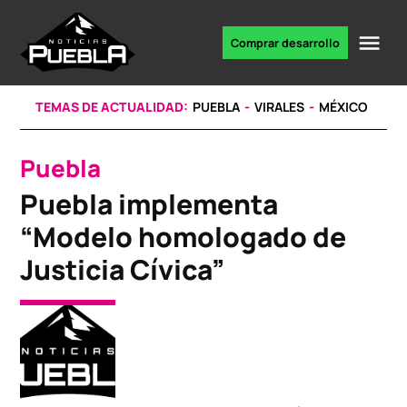
Skip
to
Me
Comprar desarrollo
Portal
content
de
noticias
TEMAS DE ACTUALIDAD:
PUEBLA
VIRALES
MÉXICO
Puebla
POSTED
IN
Puebla implementa
“Modelo homologado de
Justicia Cívica”