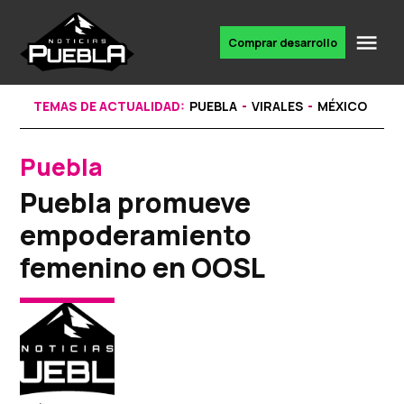
Skip
to
Me
Comprar desarrollo
Portal
content
de
noticias
TEMAS DE ACTUALIDAD:
PUEBLA
VIRALES
MÉXICO
Puebla
POSTED
IN
Puebla promueve
empoderamiento
femenino en OOSL