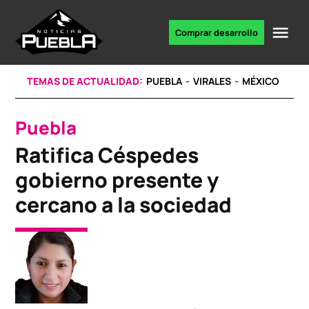
Skip
to
Me
Comprar desarrollo
Portal
content
de
noticias
TEMAS DE ACTUALIDAD:
PUEBLA
VIRALES
MÉXICO
Puebla
POSTED
IN
Ratifica Céspedes
gobierno presente y
cercano a la sociedad