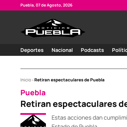
Skip
Puebla, 07 de Agosto, 2026
to
content
Portal
Noticias
de
de
Puebla
noticias
Deportes
Nacional
Podcasts
Políti
Inicio
Retiran espectaculares de Puebla
>
POSTED
Puebla
IN
Retiran espectaculares d
Estas acciones dan cumplimie
Estado de Puebla.