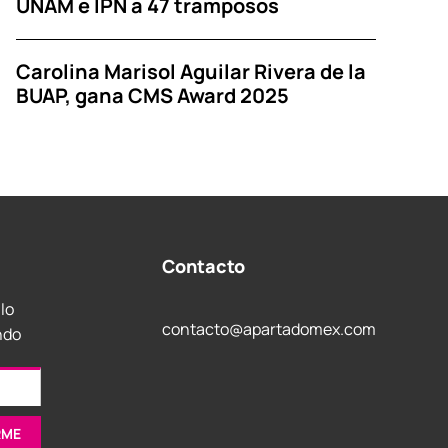
UNAM e IPN a 47 tramposos
Carolina Marisol Aguilar Rivera de la
BUAP, gana CMS Award 2025
Contacto
 lo
contacto@apartadomex.com
ndo