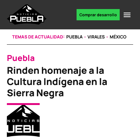
Skip
to
Me
Comprar desarrollo
Portal
content
de
noticias
TEMAS DE ACTUALIDAD:
PUEBLA
VIRALES
MÉXICO
Puebla
POSTED
IN
Rinden homenaje a la
Cultura Indígena en la
Sierra Negra