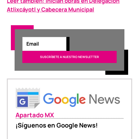
Leer también: Inician obras en Delegación
Atlixcáyotl y Cabecera Municipal
Apartado MX
¡Síguenos en Google News!