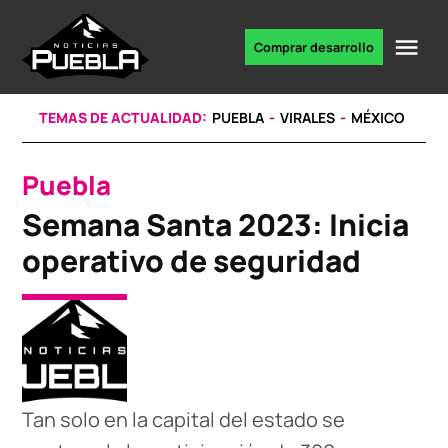
Skip
to
Me
Comprar desarrollo
Portal
content
de
noticias
TEMAS DE ACTUALIDAD:
PUEBLA
VIRALES
MÉXICO
Puebla
POSTED
IN
Semana Santa 2023: Inicia
operativo de seguridad
Tan solo en la capital del estado se