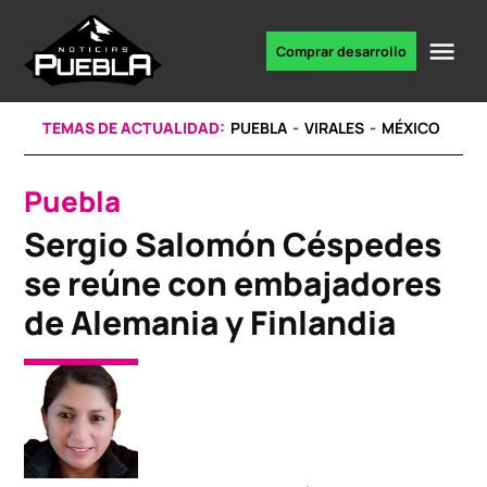
Skip
to
Me
Comprar desarrollo
Portal
content
de
noticias
TEMAS DE ACTUALIDAD:
PUEBLA
VIRALES
MÉXICO
Puebla
POSTED
IN
Sergio Salomón Céspedes
se reúne con embajadores
de Alemania y Finlandia