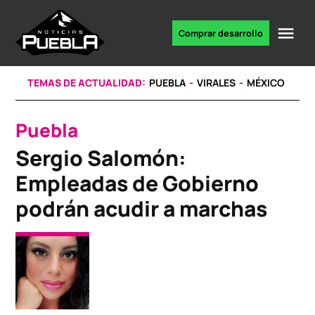
Skip
to
Me
Comprar desarrollo
Portal
content
de
noticias
TEMAS DE ACTUALIDAD:
PUEBLA
VIRALES
MÉXICO
Puebla
POSTED
IN
Sergio Salomón:
Empleadas de Gobierno
podrán acudir a marchas