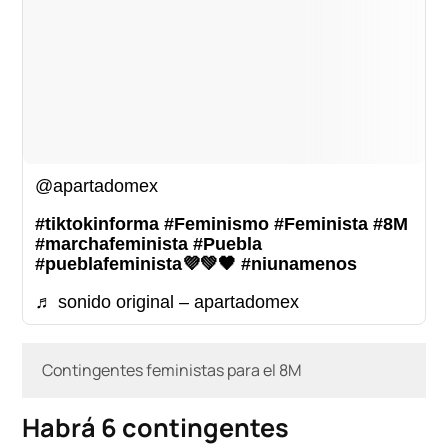
@apartadomex
#tiktokinforma
#Feminismo
#Feminista
#8M
#marchafeminista
#Puebla
#pueblafeminista💜💚🖤
#niunamenos
♬ sonido original – apartadomex
Contingentes feministas para el 8M
Habrá 6 contingentes