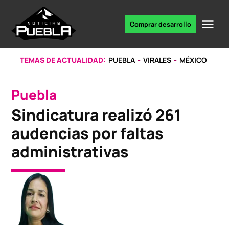
Skip
to
Me
Comprar desarrollo
Portal
content
de
noticias
TEMAS DE ACTUALIDAD:
PUEBLA
VIRALES
MÉXICO
Puebla
POSTED
IN
Sindicatura realizó 261
audencias por faltas
administrativas