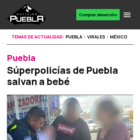
Skip
to
Me
Comprar desarrollo
Portal
content
de
noticias
TEMAS DE ACTUALIDAD:
PUEBLA
VIRALES
MÉXICO
Puebla
POSTED
IN
Súperpolicías de Puebla
salvan a bebé