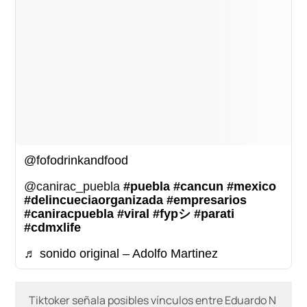
@fofodrinkandfood
@canirac_puebla
#puebla
#cancun
#mexico
#delincueciaorganizada
#empresarios
#caniracpuebla
#viral
#fypシ
#parati
#cdmxlife
♬ sonido original – Adolfo Martinez
Tiktoker señala posibles vínculos entre Eduardo N