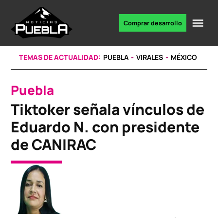
Skip
to
Me
Comprar desarrollo
Portal
content
de
noticias
TEMAS DE ACTUALIDAD:
PUEBLA
VIRALES
MÉXICO
Puebla
POSTED
IN
Tiktoker señala vínculos de
Eduardo N. con presidente
de CANIRAC