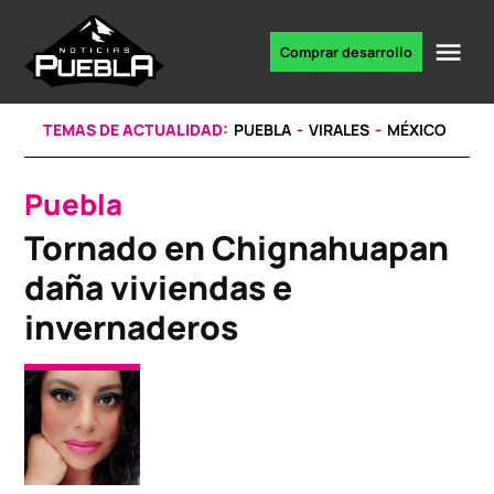
Skip
to
Me
Comprar desarrollo
Portal
content
de
noticias
TEMAS DE ACTUALIDAD:
PUEBLA
VIRALES
MÉXICO
Puebla
POSTED
IN
Tornado en Chignahuapan
daña viviendas e
invernaderos