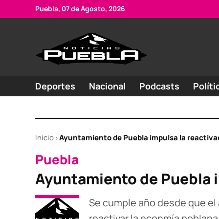
Skip
Puebla, 07 de Agosto, 2026
to
content
Portal
Noticias
de
de
Puebla
noticias
Deportes
Nacional
Podcasts
Políti
Inicio
Ayuntamiento de Puebla impulsa la reactiv
>
POSTED
Puebla
IN
Ayuntamiento de Puebla i
Se cumple año desde que el
reactivar la econmía poblan