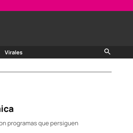
Open
Virales
Search
ica
con programas que persiguen