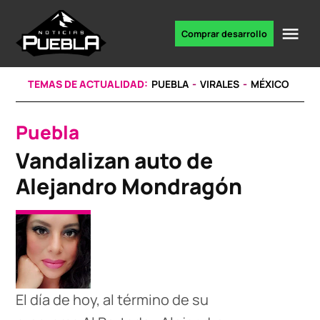
Skip
to
Me
Comprar desarrollo
Portal
content
de
noticias
TEMAS DE ACTUALIDAD:
PUEBLA
VIRALES
MÉXICO
Puebla
POSTED
IN
Vandalizan auto de
Alejandro Mondragón
El día de hoy, al término de su