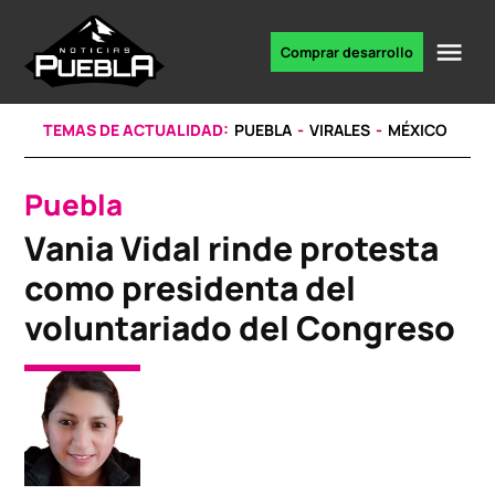
Skip
to
Me
Comprar desarrollo
Portal
content
de
noticias
TEMAS DE ACTUALIDAD:
PUEBLA
VIRALES
MÉXICO
Puebla
POSTED
IN
Vania Vidal rinde protesta
como presidenta del
voluntariado del Congreso