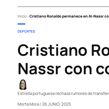
Inicio
Cristiano Ronaldo permanece en Al-Nassr co
>
POSTED
DEPORTES
IN
Cristiano R
Nassr con c
Estrella portuguesa rechaza rumores de transfe
Morta Mora
/
26 JUNIO, 2025