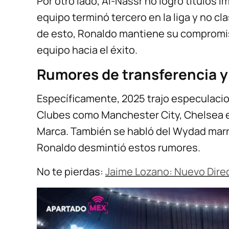
Por otro lado, Al-Nassr no logró títulos 
equipo terminó tercero en la liga y no c
de esto, Ronaldo mantiene su compromiso
equipo hacia el éxito.
Rumores de transferencia 
Específicamente, 2025 trajo especulaci
Clubes como Manchester City, Chelsea 
Marca. También se habló del Wydad marr
Ronaldo desmintió estos rumores.
No te pierdas:
Jaime Lozano: Nuevo Dire