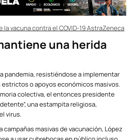
e la vacuna contra el COVID-19 AstraZeneca
mantiene una herida
 la pandemia, resistiéndose a implementar
 estrictos o apoyos económicos masivos.
moria colectiva, el entonces presidente
etente”, una estampita religiosa,
l virus.
 y a campañas masivas de vacunación, López
ose a usar cubrebocas en público incluso