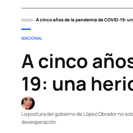
Inicio
A cinco años de la pandemia de COVID-19: un
>
POSTED
NACIONAL
IN
A cinco año
19: una heri
La postura del gobierno de López Obrador no so
desesperación.