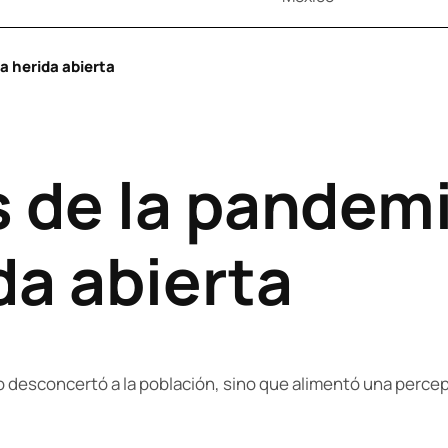
a herida abierta
s de la pandem
da abierta
lo desconcertó a la población, sino que alimentó una per