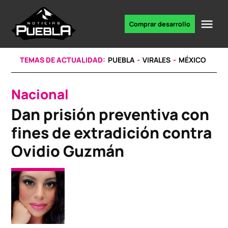
Skip
to
Me
Comprar desarrollo
Portal
content
de
noticias
TEMAS DE ACTUALIDAD:
PUEBLA
VIRALES
MÉXICO
Nacional
POSTED
IN
Dan prisión preventiva con
fines de extradición contra
Ovidio Guzmán