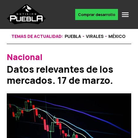
Skip
to
Me
Comprar desarrollo
Portal
content
de
noticias
TEMAS DE ACTUALIDAD:
PUEBLA
VIRALES
MÉXICO
Nacional
POSTED
IN
Datos relevantes de los
mercados. 17 de marzo.