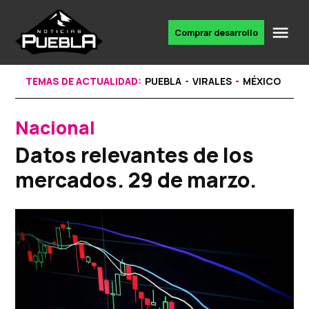
Skip
to
Me
Comprar desarrollo
Portal
content
de
noticias
TEMAS DE ACTUALIDAD:
PUEBLA
VIRALES
MÉXICO
Nacional
POSTED
IN
Datos relevantes de los
mercados. 29 de marzo.