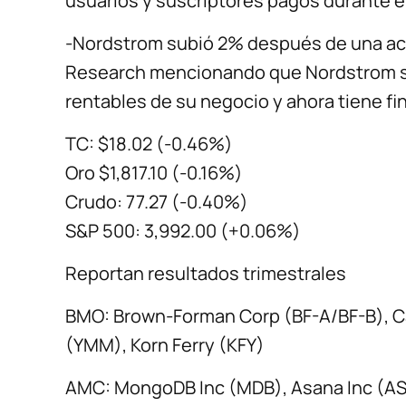
usuarios y suscriptores pagos durante el
-Nordstrom subió 2% después de una act
Research mencionando que Nordstrom se
rentables de su negocio y ahora tiene fi
TC: $18.02 (-0.46%)
Oro $1,817.10 (-0.16%)
Crudo: 77.27 (-0.40%)
S&P 500: 3,992.00 (+0.06%)
Reportan resultados trimestrales
BMO: Brown-Forman Corp (BF-A/BF-B), Ca
(YMM), Korn Ferry (KFY)
AMC: MongoDB Inc (MDB), Asana Inc (A