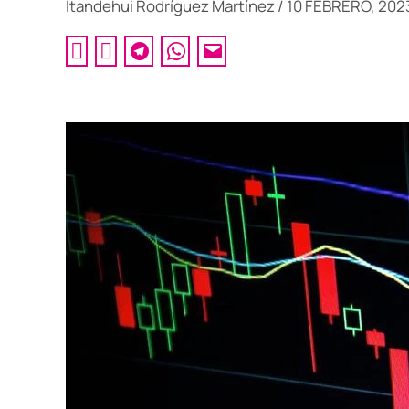
Itandehui Rodríguez Martínez
/
10 FEBRERO, 202