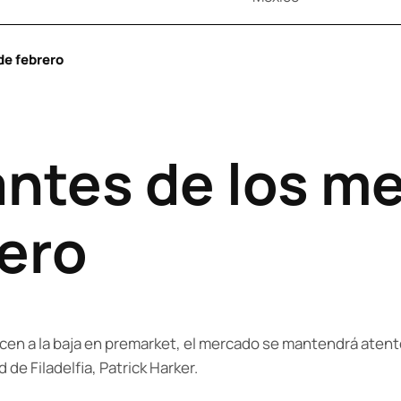
de febrero
antes de los m
rero
n a la baja en premarket, el mercado se mantendrá atento 
de Filadelfia, Patrick Harker.