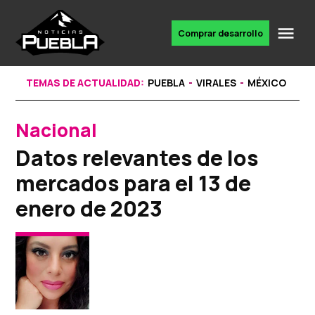
Skip
to
Me
Comprar desarrollo
Portal
content
de
noticias
TEMAS DE ACTUALIDAD:
PUEBLA
VIRALES
MÉXICO
Nacional
POSTED
IN
Datos relevantes de los
mercados para el 13 de
enero de 2023