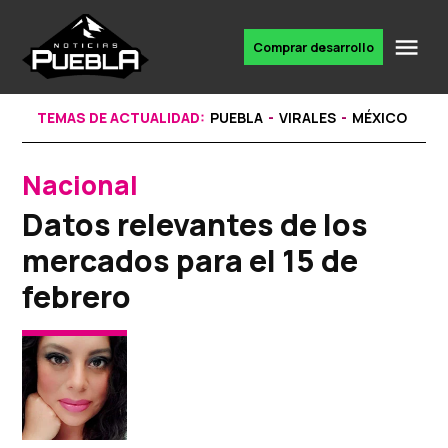
Skip
to
Me
Comprar desarrollo
Portal
content
de
noticias
TEMAS DE ACTUALIDAD:
PUEBLA
VIRALES
MÉXICO
Nacional
POSTED
IN
Datos relevantes de los
mercados para el 15 de
febrero