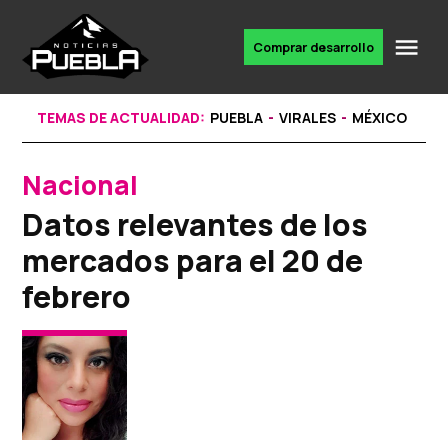
Skip
to
Me
Comprar desarrollo
Portal
content
de
noticias
TEMAS DE ACTUALIDAD:
PUEBLA
VIRALES
MÉXICO
Nacional
POSTED
IN
Datos relevantes de los
mercados para el 20 de
febrero