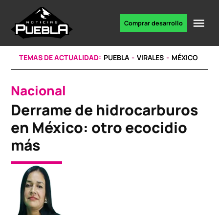
Skip
to
Me
Comprar desarrollo
Portal
content
de
noticias
TEMAS DE ACTUALIDAD:
PUEBLA
VIRALES
MÉXICO
Nacional
POSTED
IN
Derrame de hidrocarburos
en México: otro ecocidio
más