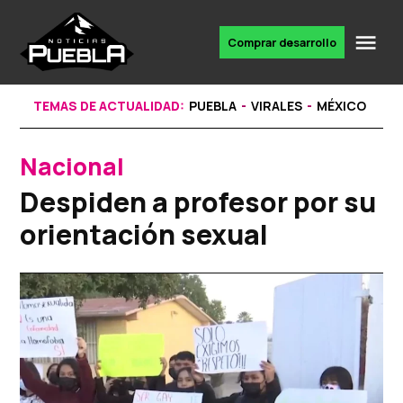
Skip
to
Me
Comprar desarrollo
Portal
content
de
noticias
TEMAS DE ACTUALIDAD:
PUEBLA
VIRALES
MÉXICO
Nacional
POSTED
IN
Despiden a profesor por su
orientación sexual