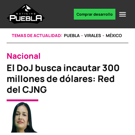
Skip
to
Me
Comprar desarrollo
Portal
content
de
noticias
TEMAS DE ACTUALIDAD:
PUEBLA
VIRALES
MÉXICO
Nacional
POSTED
IN
El DoJ busca incautar 300
millones de dólares: Red
del CJNG