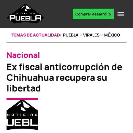
Skip
to
Me
Comprar desarrollo
Portal
content
de
noticias
TEMAS DE ACTUALIDAD:
PUEBLA
VIRALES
MÉXICO
Nacional
POSTED
IN
Ex fiscal anticorrupción de
Chihuahua recupera su
libertad