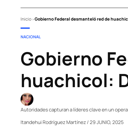
Inicio
Gobierno Federal desmanteló red de huachic
>
POSTED
NACIONAL
IN
Gobierno Fe
huachicol: 
Autoridades capturan a líderes clave en un opera
Itandehui Rodríguez Martínez
/
29 JUNIO, 2025