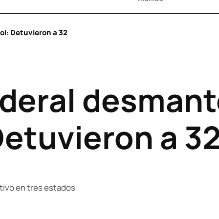
ol: Detuvieron a 32
deral desmant
Detuvieron a 3
tivo en tres estados