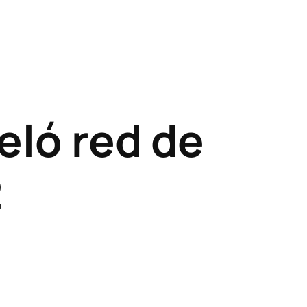
eló red de
2