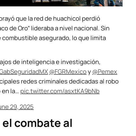
brayó que la red de huachicol perdió
co de Oro” lideraba a nivel nacional. Sin
e combustible asegurado, lo que limita
jos de inteligencia e investigación,
GabSeguridadMX
@FGRMexico
y
@Pemex
cipales redes criminales dedicadas al robo
o en la…
pic.twitter.com/asxtKA9bNb
une 29, 2025
 el combate al