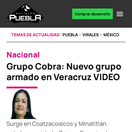
Skip
to
Me
Comprar desarrollo
Portal
content
de
noticias
TEMAS DE ACTUALIDAD:
PUEBLA
VIRALES
MÉXICO
Nacional
POSTED
IN
Grupo Cobra: Nuevo grupo
armado en Veracruz VIDEO
Surge en Coatzacoalcos y Minatitlán