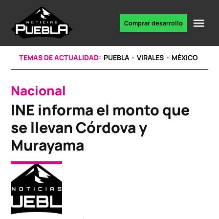
Skip
to
Me
Comprar desarrollo
Portal
content
de
noticias
TEMAS DE ACTUALIDAD:
PUEBLA
VIRALES
MÉXICO
Nacional
POSTED
IN
INE informa el monto que
se llevan Córdova y
Murayama