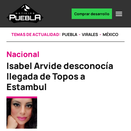
Skip
to
Me
Comprar desarrollo
Portal
content
de
noticias
TEMAS DE ACTUALIDAD:
PUEBLA
VIRALES
MÉXICO
Nacional
POSTED
IN
Isabel Arvide desconocía
llegada de Topos a
Estambul