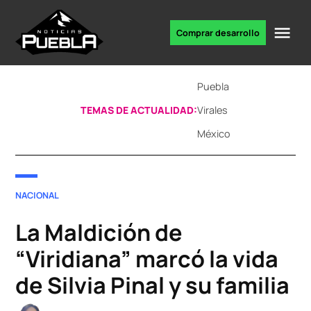
Skip
to
Me
Comprar desarrollo
Portal
content
de
noticias
Puebla
TEMAS DE ACTUALIDAD:
Virales
México
POSTED
NACIONAL
IN
La Maldición de
“Viridiana” marcó la vida
de Silvia Pinal y su familia