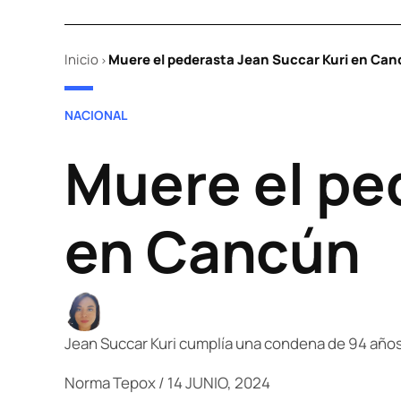
Inicio
Muere el pederasta Jean Succar Kuri en Ca
>
POSTED
NACIONAL
IN
Muere el pe
en Cancún
Jean Succar Kuri cumplía una condena de 94 año
Norma Tepox
/
14 JUNIO, 2024