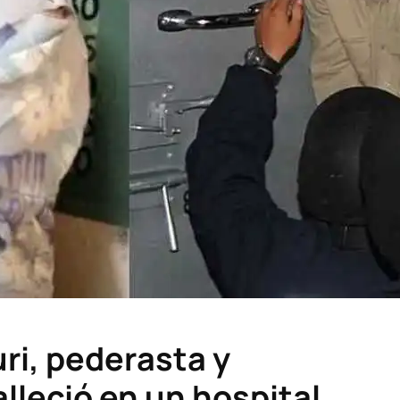
ri, pederasta y
alleció en un hospital