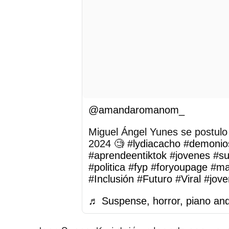
@amandaromanom_
Miguel Ángel Yunes se postulo
2024 🧐
#lydiacacho
#demonio
#aprendeentiktok
#jovenes
#su
#politica
#fyp
#foryoupage
#ma
#Inclusión
#Futuro
#Viral
#jove
♬ Suspense, horror, piano and