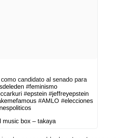
 como candidato al senado para
sdeleden
#feminismo
ccarkuri
#epstein
#jeffreyepstein
kemefamous
#AMLO
#elecciones
nespoliticos
 music box – takaya