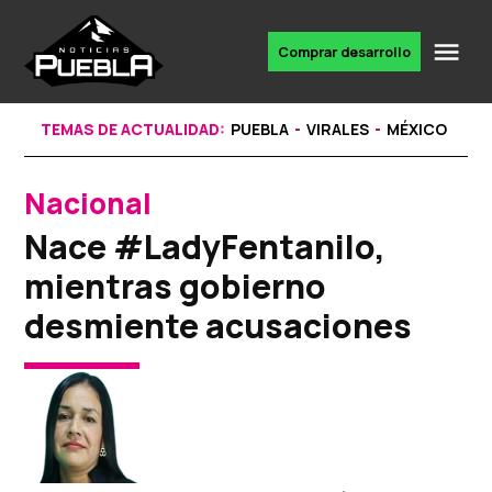
Skip
to
Me
Comprar desarrollo
Portal
content
de
noticias
TEMAS DE ACTUALIDAD:
PUEBLA
VIRALES
MÉXICO
Nacional
POSTED
IN
Nace #LadyFentanilo,
mientras gobierno
desmiente acusaciones