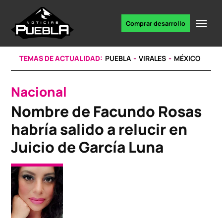
Skip
to
Me
Comprar desarrollo
Portal
content
de
noticias
TEMAS DE ACTUALIDAD:
PUEBLA
VIRALES
MÉXICO
Nacional
POSTED
IN
Nombre de Facundo Rosas
habría salido a relucir en
Juicio de García Luna