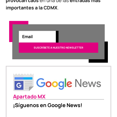
provocan
caos
en una de las
entradas más
importantes a la CDMX
.
Apartado MX
¡Síguenos en Google News!