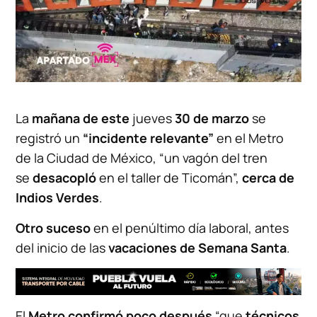
La
mañana de este
jueves
30 de marzo
se
registró un
“incidente relevante”
en el Metro
de la Ciudad de México, “un vagón del tren
se
desacopló
en el taller de Ticomán”,
cerca de
Indios Verdes
.
Otro suceso
en el penúltimo día laboral, antes
del inicio de las
vacaciones de Semana Santa
.
El
Metro confirmó poco después
“que
técnicos