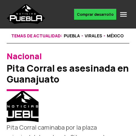
Skip
to
Me
Comprar desarrollo
Portal
content
de
noticias
TEMAS DE ACTUALIDAD:
PUEBLA
VIRALES
MÉXICO
Nacional
POSTED
IN
Pita Corral es asesinada en
Guanajuato
Pita Corral caminaba por la plaza