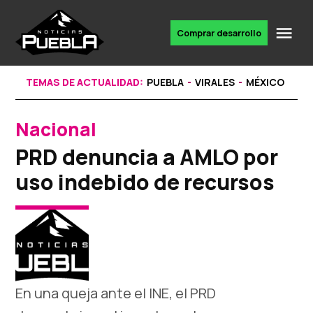
Skip
to
Me
Comprar desarrollo
Portal
content
de
noticias
TEMAS DE ACTUALIDAD:
PUEBLA
VIRALES
MÉXICO
Nacional
POSTED
IN
PRD denuncia a AMLO por
uso indebido de recursos
En una queja ante el INE, el PRD