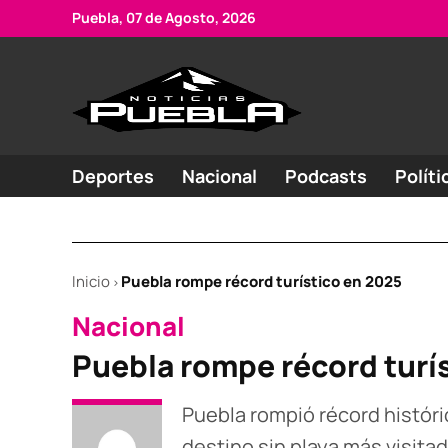
Skip
Puebla, 07 de Agosto, 2026
to
content
Portal
Noticias
de
de
Puebla
noticias
Deportes
Nacional
Podcasts
Políti
Inicio
Puebla rompe récord turístico en 2025
>
POSTED
Nacional
IN
Puebla rompe récord turí
Puebla rompió récord históri
destino sin playa más visitad