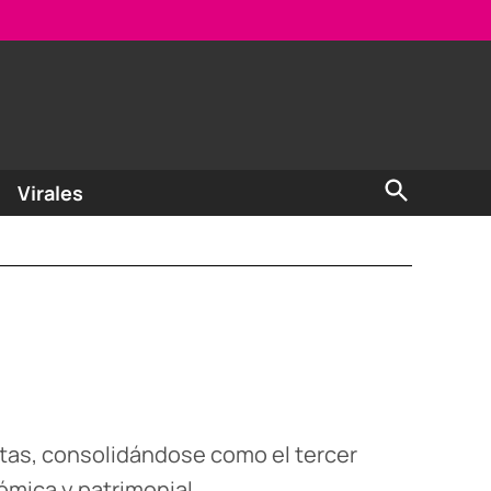
Open
Virales
Search
istas, consolidándose como el tercer
ómica y patrimonial.