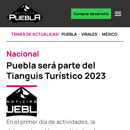
Skip
to
Me
Comprar desarrollo
Portal
content
de
noticias
TEMAS DE ACTUALIDAD:
PUEBLA
VIRALES
MÉXICO
Nacional
POSTED
IN
Puebla será parte del
Tianguis Turístico 2023
En el primer día de actividades, la